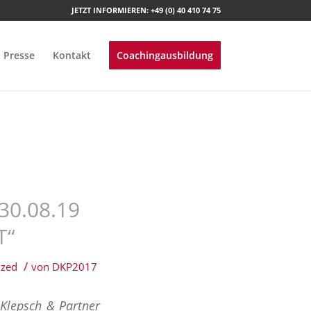
JETZT INFORMIEREN:
+49 (0) 40 410 74 75
Presse
Kontakt
Coachingausbildung
30.08.19
T“
/
ized
von
DKP2017
Klepsch & Partner