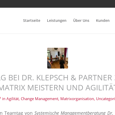
Startseite
Leistungen
Über Uns
Kunden
 BEI DR. KLEPSCH & PARTNER 
MATRIX MEISTERN UND AGILITÄ
/
in
Agilität
,
Change Management
,
Matrixorganisation
,
Uncategor
hen Teamtag von
Systemische Managementberatung Dr. 