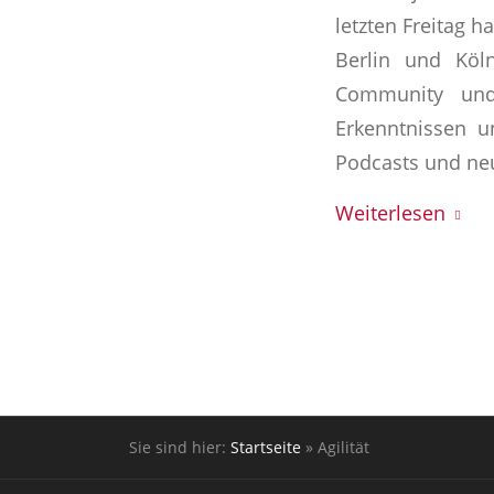
letzten Freitag 
Berlin und Köl
Community und 
Erkenntnissen 
Podcasts und neu
Weiterlesen
Sie sind hier:
Startseite
»
Agilität